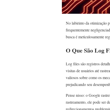
No labirinto da otimização 
frequentemente negligenciada
busca é meticulosamente regi
O Que São Log F
Log files são registros detal
visitas de usuários até rast
valiosos sobre como os meca
prejudicando seu desempenh
Pense nisso: o Google rastrei
rastreamento, ele pode ser de
redirecionamentos problemát