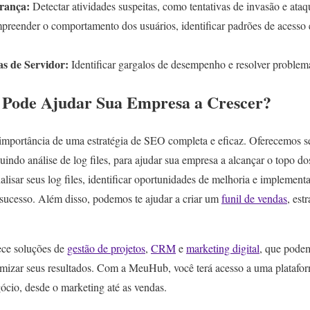
rança:
Detectar atividades suspeitas, como tentativas de invasão e at
reender o comportamento dos usuários, identificar padrões de acesso e
s de Servidor:
Identificar gargalos de desempenho e resolver problema
ode Ajudar Sua Empresa a Crescer?
importância de uma estratégia de SEO completa e eficaz. Oferecemos se
ndo análise de log files, para ajudar sua empresa a alcançar o topo do
nalisar seus log files, identificar oportunidades de melhoria e implement
o sucesso. Além disso, podemos te ajudar a criar um
funil de vendas
, est
ece soluções de
gestão de projetos
,
CRM
e
marketing digital
, que podem
mizar seus resultados. Com a MeuHub, você terá acesso a uma platafor
ócio, desde o marketing até as vendas.