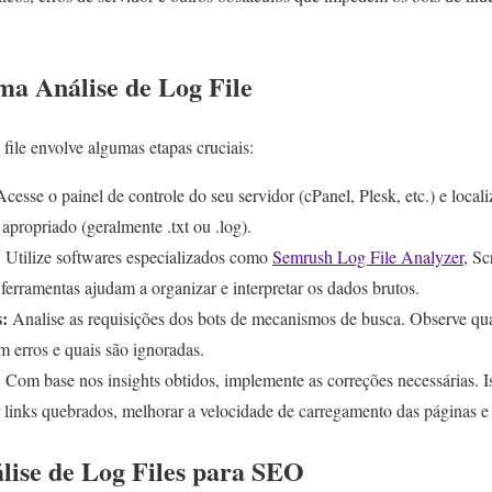
a Análise de Log File
 file envolve algumas etapas cruciais:
cesse o painel de controle do seu servidor (cPanel, Plesk, etc.) e local
apropriado (geralmente .txt ou .log).
:
Utilize softwares especializados como
Semrush Log File Analyzer
, S
erramentas ajudam a organizar e interpretar os dados brutos.
s:
Analise as requisições dos bots de mecanismos de busca. Observe qua
m erros e quais são ignoradas.
:
Com base nos insights obtidos, implemente as correções necessárias. Is
ir links quebrados, melhorar a velocidade de carregamento das páginas e 
álise de Log Files para SEO