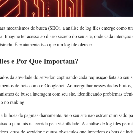
para mecanismos de busca (SEO), a análise de log files emerge como um
. Imagine ter acesso ao diário secreto do seu site, onde cada interaçã
strada. É exatamente isso que um log file oferece.
iles e Por Que Importam?
hados da atividade do servidor, capturando cada requisição feita ao seu si
reamentos de bots como o Googlebot. Ao mergulhar nesses dados brutos, 
nismos de busca interagem com seu site, identificando problemas técn
o no ranking.
a bilhões de páginas diariamente. Se o seu site não estiver otimizado par
ixado para trás na corrida pela visibilidade. A análise de log files permit
icos, erros de servidor e outros obstáculos que impedem os bots de ind