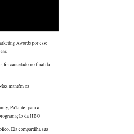
rketing Awards por esse
ear.
, foi cancelado no final da
O Max mantém os
ty, Pa’lante! para a
à programação da HBO.
blico. Ela compartilha sua