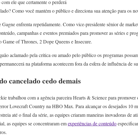
 com ele que certamente o perderá
elado? Como você mantém o público e direciona sua atenção para os n
e Gagne enfrenta repetidamente. Como vice-presidente sênior de marke
nteúdo, campanhas e eventos premiados para promover as séries e pro
do Game of Thrones, 2 Dope Queens e Insecure.
quão aclamado pela crítica ou amado pelo público os programas possam 
permanecerá na plataforma acontecem fora da esfera de influência de su
údo cancelado cedo demais
ckie trabalhou com a agência parceira Hearts & Science para promove
 terror Lovecraft Country na HBO Max. Para alcançar os desejados 10 m
streia até o final da série, as equipes criaram maneiras inovadoras de a
ial, as equipes se concentraram em
experiências de conteúdo
especifica
ros.