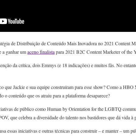
gia de Distribuição de Conteúdo Mais Inovadora no 2021 Content Ma
ie a ganhar um
aceno finalista
para 2021 B2C Content Marketer of the Y
nção da crítica, dois Emmys (e 18 indicações) e muitos fãs. No entanto
co que Jackie e sua equipe construíram para esse show? Como a HB
do o conteúdo que os atraiu para a plataforma desaparece?
iciativas de público como Human by Orientation for the LGBTQ communi
V, que celebra a diversidade do talento nos bastidores que dá vida 
usa essas iniciativas e outras técnicas para construir – e manter – um pú