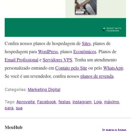
Confira nossos planos de hospedagem de
Sites
, planos de
hospedagem para
WordPress
, planos
Econômicos
. Planos de
Email Profissional
e
Servidores VPS
. Tenha um atendimento
personalizado entrando em
Contato pelo Site
ou pelo
WhatsApp
.
Se você é um revendedor, confira nossos
planos de revenda
.
Categorias:
Marketing Digital
Tags:
Aproveite
,
Facebook
,
festas
,
instagram
,
Loja
,
máximo
,
para
,
sua
MeuHub
Ir para o topo