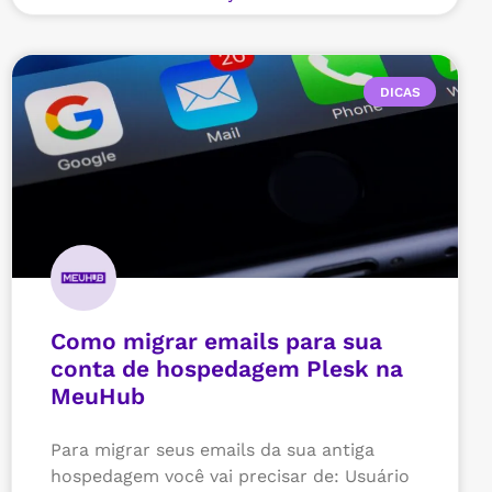
DICAS
Como migrar emails para sua
conta de hospedagem Plesk na
MeuHub
Para migrar seus emails da sua antiga
hospedagem você vai precisar de: Usuário