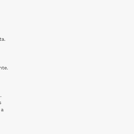
ta.
nte.
.
s
 a