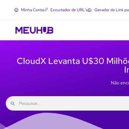
Minha Conta
Encurtador de URL's
Gerador de Link p
CloudX Levanta U$30 Milhõe
I
Não enco