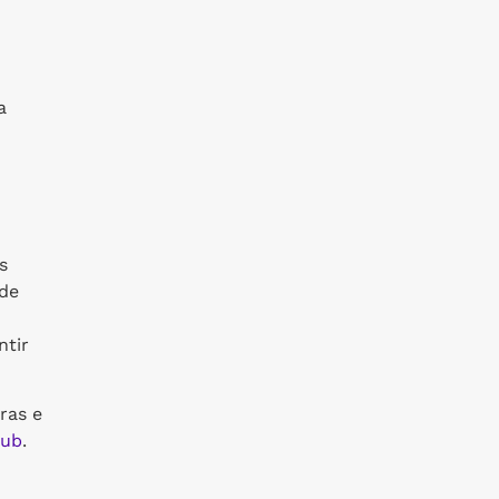
a
s
 de
ntir
ras e
ub
.