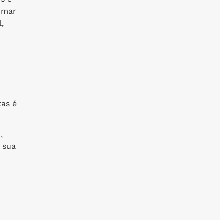
ormar
,
tas é
,
m sua