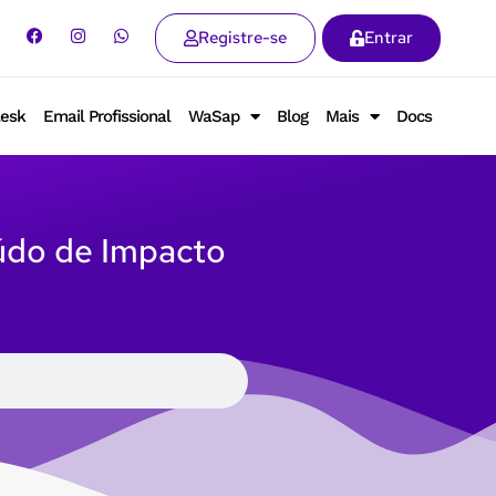
Registre-se
Entrar
lesk
Email Profissional
WaSap
Blog
Mais
Docs
údo de Impacto