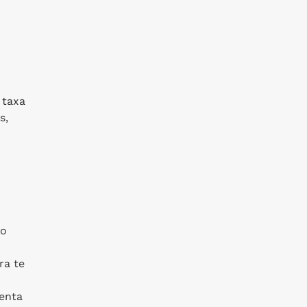
 taxa
s,
do
ra te
enta