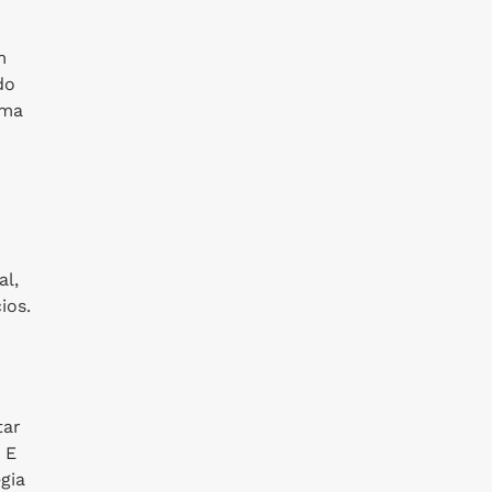
m
do
uma
al,
ios.
tar
 E
gia