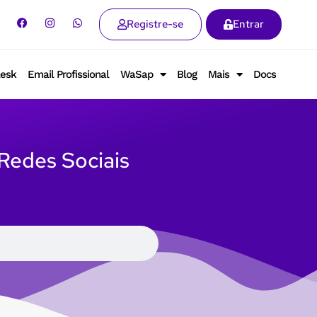
Registre-se
Entrar
lesk
Email Profissional
WaSap
Blog
Mais
Docs
 Redes Sociais