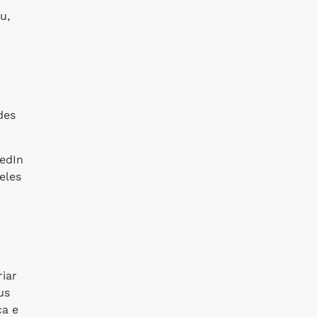
u,
des
kedIn
eles
riar
us
ca e