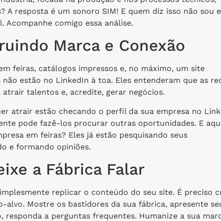
s? A resposta é um sonoro SIM! E quem diz isso não sou e
l. Acompanhe comigo essa análise.
ruindo Marca e Conexão
em feiras, catálogos impressos e, no máximo, um site
s não estão no LinkedIn à toa. Eles entenderam que as re
trair talentos e, acredite, gerar negócios.
er atrair estão checando o perfil da sua empresa no Lin
tente pode fazê-los procurar outras oportunidades. E aqu
presa em feiras? Eles já estão pesquisando seus
do e formando opiniões.
xe a Fábrica Falar
implesmente replicar o conteúdo do seu site. É preciso c
o-alvo. Mostre os bastidores da sua fábrica, apresente se
o, responda a perguntas frequentes. Humanize a sua mar