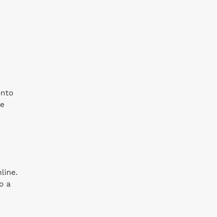
ento
ue
line.
o a