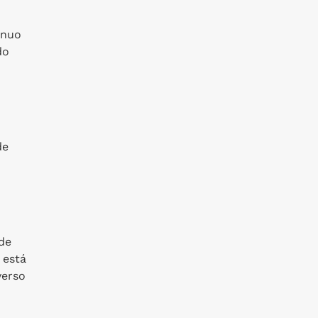
ínuo
do
de
de
 está
verso