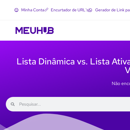
Minha Conta
Encurtador de URL's
Gerador de Link p
Lista Dinâmica vs. Lista At
V
Não enco