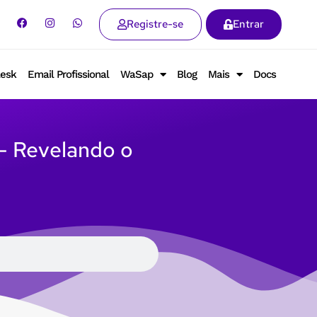
Registre-se
Entrar
lesk
Email Profissional
WaSap
Blog
Mais
Docs
– Revelando o