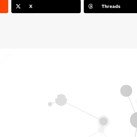
X
Threads
Cloud Plesk
 nuvem!