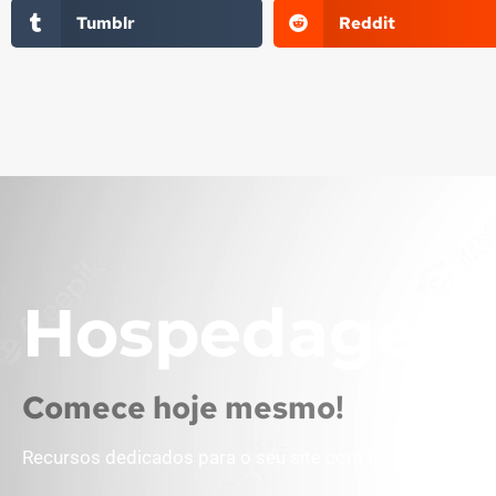
Tumblr
Reddit
Hospedagem 
Comece hoje mesmo!
Recursos dedicados para o seu site com tecnologia em