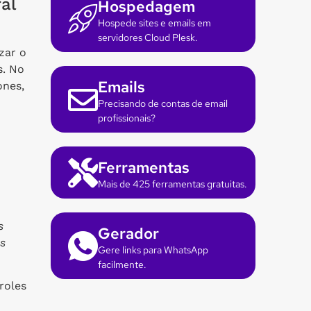
al
Hospedagem
Hospede sites e emails em
servidores Cloud Plesk.
zar o
s. No
Emails
ones,
Precisando de contas de email
profissionais?
Ferramentas
Mais de 425 ferramentas gratuitas.
s
Gerador
s
Gere links para WhatsApp
facilmente.
roles