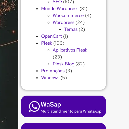
SEO
(107)
Mundo Wordpress
(31)
Woocommerce
(4)
Wordpress
(24)
Temas
(2)
OpenCart
(1)
Plesk
(106)
Aplicativos Plesk
(23)
Plesk Blog
(82)
Promoções
(3)
Windows
(5)
WaSap
Multi atendimento para WhatsApp.