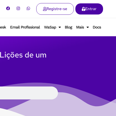
Registre-se
Entrar
lesk
Email Profissional
WaSap
Blog
Mais
Docs
: Lições de um