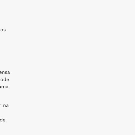
dos
mensa
pode
 uma
r na
ade