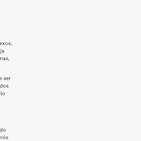
exos,
ja
nas,
e ser
ados
elo
 do
 nós