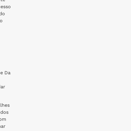
cesso
ndo
 o
de Da
dar
alhes
 dos
com
nar