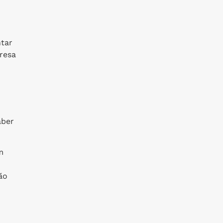
ntar
resa
aber
m
ão