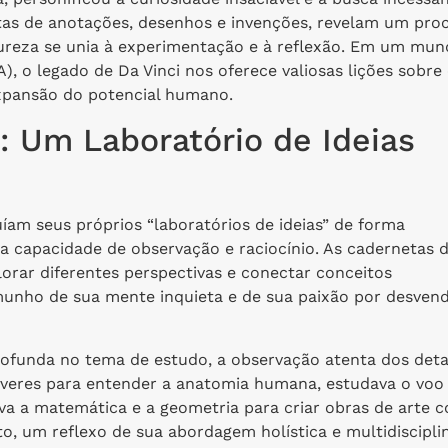
tas de anotações, desenhos e invenções, revelam um pro
tureza se unia à experimentação e à reflexão. Em um mu
A), o legado de Da Vinci nos oferece valiosas lições sobre
expansão do potencial humano.
: Um Laboratório de Ideias
uíam seus próprios “laboratórios de ideias” de forma
ria capacidade de observação e raciocínio. As cadernetas 
lorar diferentes perspectivas e conectar conceitos
munho de sua mente inquieta e de sua paixão por desven
profunda no tema de estudo, a observação atenta dos det
dáveres para entender a anatomia humana, estudava o voo
va a matemática e a geometria para criar obras de arte 
o, um reflexo de sua abordagem holística e multidiscipli