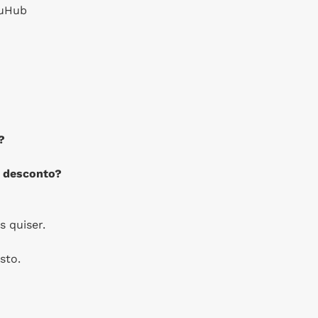
euHub
?
 desconto?
 quiser.
sto.