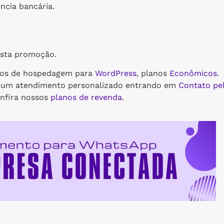
ência bancária.
esta promoção.
nos de hospedagem para
WordPress
, planos
Econômicos
.
a um atendimento personalizado entrando em
Contato pe
onfira nossos
planos de revenda
.