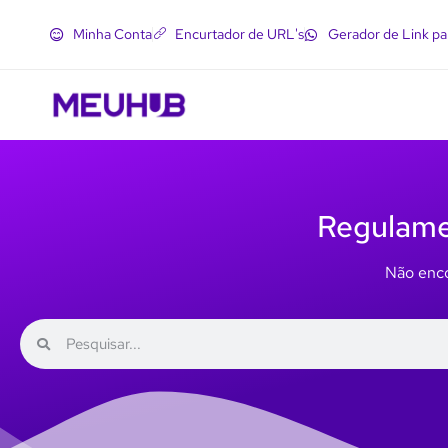
Minha Conta
Encurtador de URL's
Gerador de Link p
Regulam
Não enco