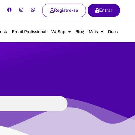
Registre-se
Entrar
lesk
Email Profissional
WaSap
Blog
Mais
Docs