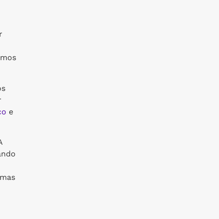
r
remos
os
r
co
e
A
ando
 mas