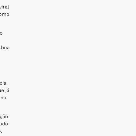
iral
como
do
 boa
cia.
e já
rma
ação
tudo
.