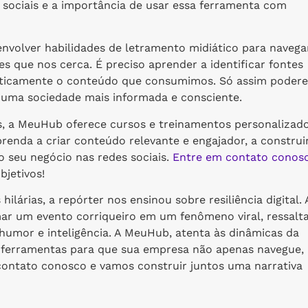
 sociais e a importância de usar essa ferramenta com
nvolver habilidades de letramento midiático para navega
 que nos cerca. É preciso aprender a identificar fontes
r criticamente o conteúdo que consumimos. Só assim pode
r uma sociedade mais informada e consciente.
s, a MeuHub oferece cursos e treinamentos personalizad
enda a criar conteúdo relevante e engajador, a construi
 seu negócio nas redes sociais.
Entre em contato conos
jetivos!
ilárias, a repórter nos ensinou sobre resiliência digital. 
ar um evento corriqueiro em um fenômeno viral, ressalt
umor e inteligência. A MeuHub, atenta às dinâmicas da
 ferramentas para que sua empresa não apenas navegue,
ontato conosco e vamos construir juntos uma narrativa