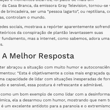
a Casa Branca, da emissora Gray Television, tornou-se v
de brincadeira, ser uma “pessoa lagarto”, ou reptiliana, 
ias, controlam o mundo.
edes sociais, mostrava a repórter aparentemente sofren
s teóricos da conspiração de plantão levantassem suas
uer fundamento, mas a internet, como sabemos, adora uma
s.
 A Melhor Resposta
órter abraçou a situação com muito humor e autoconsciên
omentou: “Esta é objetivamente a coisa mais engraçada qu
uma capacidade de lidar com situações inesperadas de fo
o e sensível, essa postura é refrescante e admirável.
ve como um bom exemplo de como lidar com a desinform
 polêmica, ela a desarmou com humor, mostrando que nem 
smo é um excelente antídoto para a paranoia e o extremismo