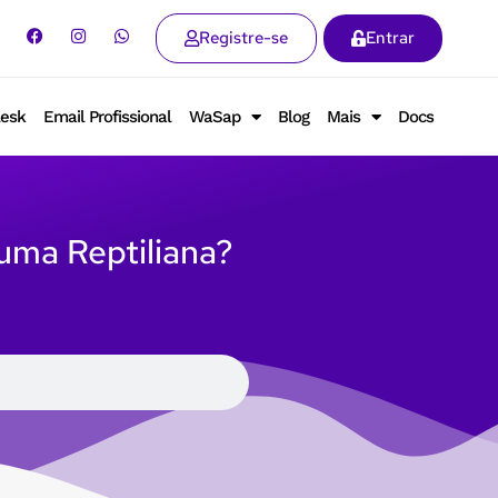
Registre-se
Entrar
lesk
Email Profissional
WaSap
Blog
Mais
Docs
 uma Reptiliana?