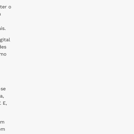
ter o
m
is.
gital
des
omo
-se
a,
 E,
Um
 em