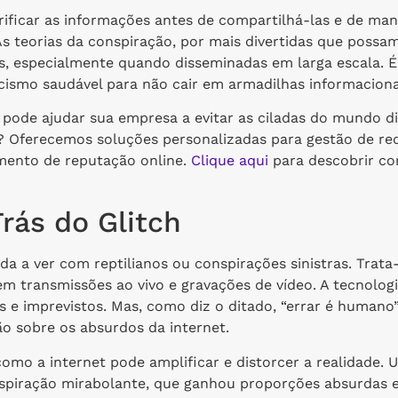
ficar as informações antes de compartilhá-las e de man
As teorias da conspiração, por mais divertidas que possa
is, especialmente quando disseminadas em larga escala. É
cismo saudável para não cair em armadilhas informaciona
pode ajudar sua empresa a evitar as ciladas do mundo di
l? Oferecemos soluções personalizadas para gestão de re
amento de reputação online.
Clique aqui
para descobrir c
Trás do Glitch
da a ver com reptilianos ou conspirações sinistras. Trata
transmissões ao vivo e gravações de vídeo. A tecnologi
s e imprevistos. Mas, como diz o ditado, “errar é humano”.
ão sobre os absurdos da internet.
mo a internet pode amplificar e distorcer a realidade. 
nspiração mirabolante, que ganhou proporções absurdas