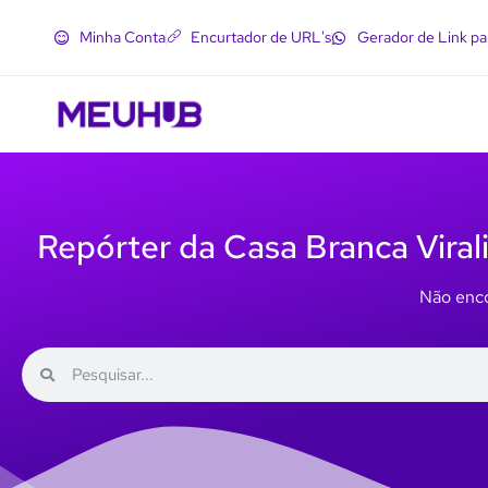
Minha Conta
Encurtador de URL's
Gerador de Link p
Repórter da Casa Branca Virali
Não enco