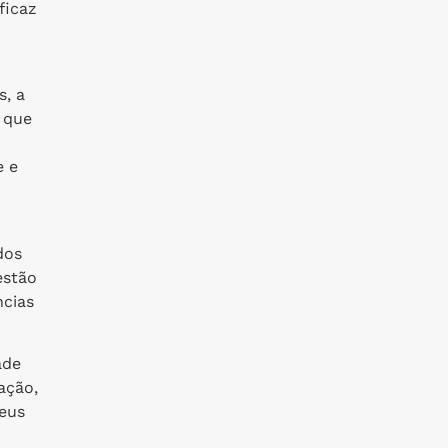
ficaz
, a
 que
e e
dos
estão
ncias
ade
ação,
eus