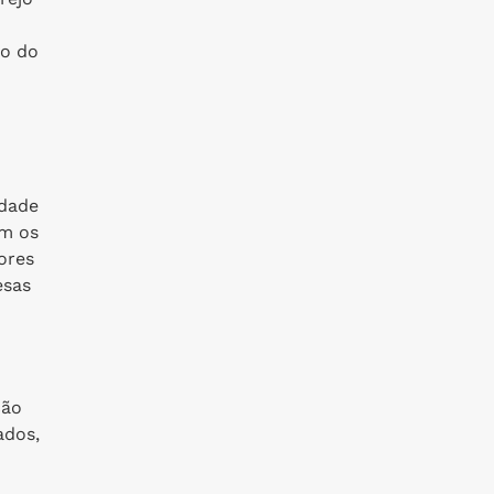
uo do
idade
om os
ores
esas
ção
ados,