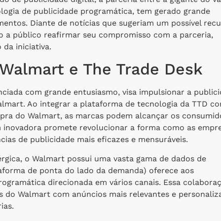
logia de publicidade programática, tem gerado grande
mentos. Diante de notícias que sugeriam um possível rec
o a público reafirmar seu compromisso com a parceria,
da iniciativa.
Walmart e The Trade Desk
ciada com grande entusiasmo, visa impulsionar a public
lmart. Ao integrar a plataforma de tecnologia da TTD c
ra do Walmart, as marcas podem alcançar os consumid
em inovadora promete revolucionar a forma como as empr
cias de publicidade mais eficazes e mensuráveis.
nérgica, o Walmart possui uma vasta gama de dados de
aforma de ponta do lado da demanda) oferece aos
rogramática direcionada em vários canais. Essa colabora
s do Walmart com anúncios mais relevantes e personaliz
ias.