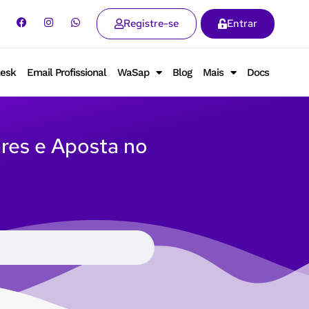
Registre-se
Entrar
lesk
Email Profissional
WaSap
Blog
Mais
Docs
ores e Aposta no