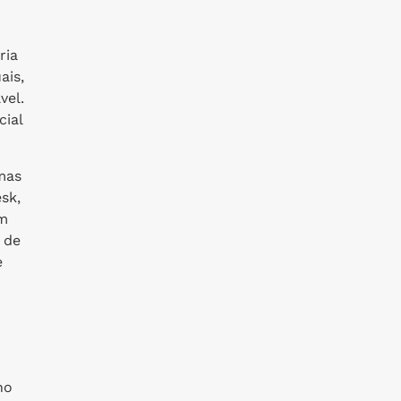
ria
ais,
vel.
cial
mas
sk,
em
 de
e
no