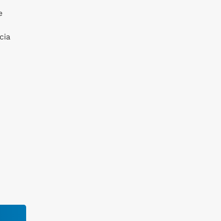
e
cia