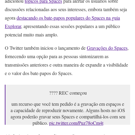
adicionou
tópicos para Spaces
para alertar os usuários sobre
discussões relacionadas aos seus interesses, embora também seja
agora
destacando os bate-papos populares do Spaces na guia
Explorar
, apresentando essas sessões populares a um público
potencial muito mais amplo.
O Twitter também iniciou o lançamento de
Gravações do Spaces
,
fornecendo uma opção para as pessoas sintonizarem as
transmissões anteriores e outra maneira de expandir a visibilidade
e o valor dos bate-papos do Spaces.
???? REC começou
um recurso que você tem pedido é a gravação em espaços e
a capacidade de reproduzir novamente. Alguns hosts no iOS
agora poderão gravar seus Spaces e compartilhá-los com seu
público.
pic.twitter.com/Puz78oCm4t
– Espaços (@TwitterSpaces)
28 de outubro de 2021