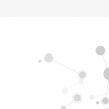
Cloud Plesk
 nuvem!