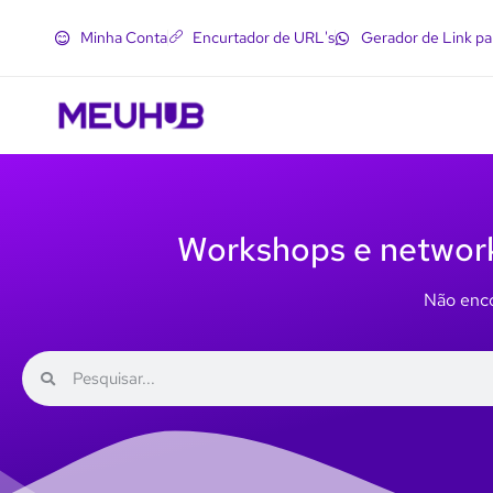
Minha Conta
Encurtador de URL's
Gerador de Link p
Workshops e networki
Não enco